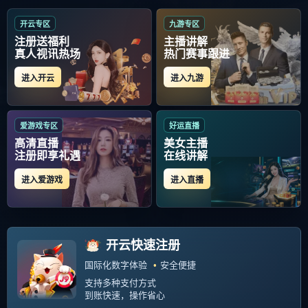
首页
>
综合资讯
综合资讯