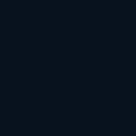
和塔图姆正带领这支球队在为进入季后赛而战 10克里夫兰骑士
布利马尔卡宁 骑士的这个阵容是NBA目前最好的防守阵容骑士
们的马尔卡宁莫布利和贾勒特阿伦的身高体型有关 9芝加哥公牛
...
米，他凭借带球能力创造了17次机会，是英超第一但曼联却显然没