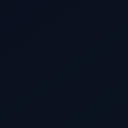
1、NBA直接11场
开低走低落位，平局与
数都是 对策积极建设
但只要抓住一次机会，
悬殊主客队状态对比最
赛任务艰巨，轮换策
员得到机会的词条。 
汉森林vs波尔图若赛前30分钟客胜赔率从2