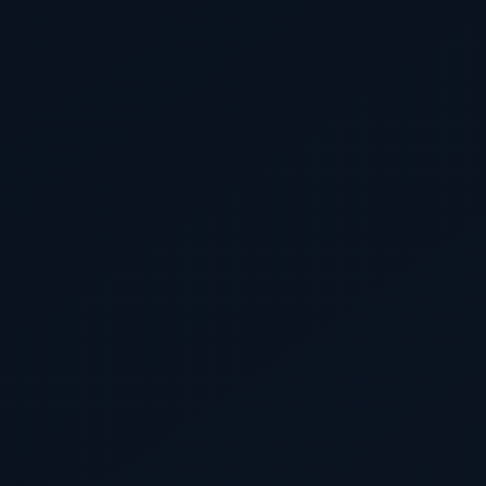
势备战...
英超 本周末，英超
点，利物浦将做客挑
什么样的变化，让我们拭
VS 伯恩利 4月8日 
顿 4月8日 22:00 
1、2021年9月2
利教练组和俱乐部提前
起球员的工资，包括高
让权健作为新军去打天下，但
1900，山东泰山将
出的是...
接下来是本场比赛的