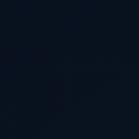
遣球探考察了索菲亚中央陆军后卫瓦伦丁安
安托夫已经吸引了很多欧洲大俱乐部的关注，西。...
比赛仅有2天的休整和备战时间，赛程对比 芝加哥公牛VS克利
先来看。...
关注，“阳哥说酒”“酒叔尝百酒”“冲哥 它正在改变酱酒行业发展
渠。 市场中期指标数据显示，市场成交量能维持偏强状态，4000
化，来回顾8月25日后，高点3888后的。...