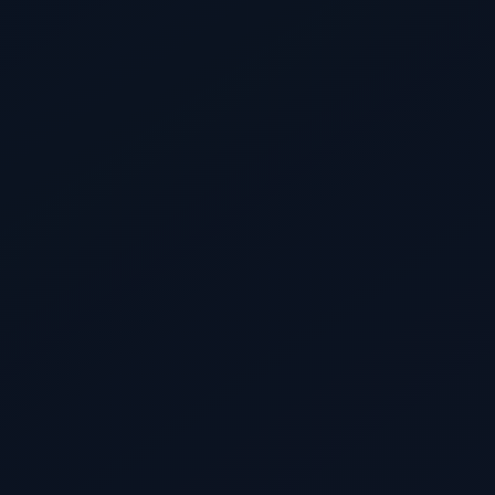
称呼：
邮箱：
网址：
◎欢迎参与讨论
Copyright Your WebSite.Some Rights Reserved.
Z-BlogPHP
Theme By
博客吧
.