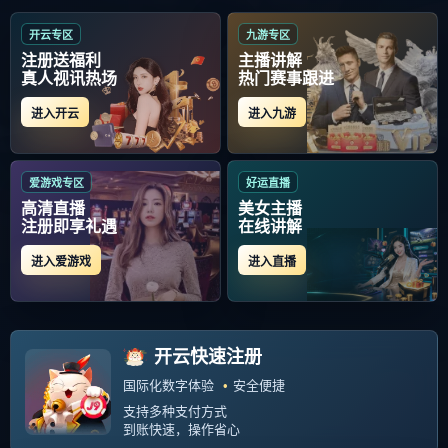
首页
>
足球赛事
>
中超
九游娱乐官方平台-切尔西不断突破！，费德勒连续五