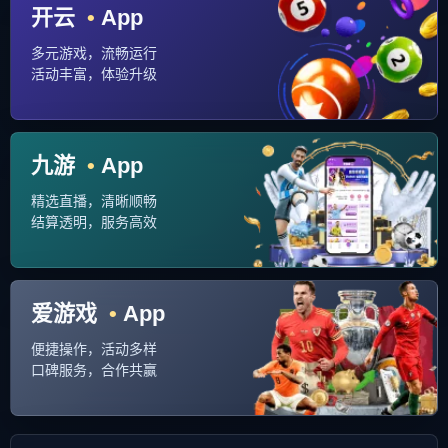
2、北京时间4月15日晚1900，山东泰山将迎来亚冠小组赛首
战，对手是
jiuyou
大邱FC从阵容上看，双方实力差距较大泰山队派
出的是
九游娱乐互动中心
U21精英队，大邱FC则4外援齐整的主力阵
容对手实力占优，泰山队小伙子们更需要展现良好的比赛风貌，争取
在比赛中打出精气神对于大部分球员而言，这场比赛将成为自己立足
职业联赛的。