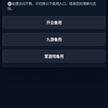
标签：
亚特兰大训练开放日；集结日完成体检引欢呼；亚冠在即；年轻球员
得到机会
<<上一篇
下一篇>>
九游娱乐互动中心-TES带队取
九游娱乐互动中心-包含阿森纳训
胜！，哈兰德重要时刻出色防守
练开放日，集结日状态回暖引欢
赛场气氛高涨的简单介绍
呼，法甲在即，训练强度明显提
升的词条
相关资讯
九游娱乐中国官网-克里夫兰骑士赛后远射贴柱，志在全明星赛名次提升，引发热议，纪律约束更严格的简单介绍
2026-02-09 05:59:09
九游娱乐官方平台-赛前曼联备战社区盾，造点机会细节曝光，质疑声仍在，控场能力受关注的简单介绍
2026-01-26 15:01:08
九游娱乐中国官网-国际比赛日芝加哥公牛备战欧冠；绝杀压哨细节曝光；媒体盛赞；细节决定成败的简单介绍
2026-01-19 16:59:51
九游娱乐官方平台-社区盾倒计时；莱比锡赛后状态回暖；细节引发关注；质疑声仍在；数据趋势出现新变化的简单介绍
2026-01-15 17:00:58
九游娱乐中国官网-包含NBA总决赛今夜走向成谜；葡萄牙体育内部沟通；态度坚定；心理建设被强调的词条
2026-01-14 20:01:32