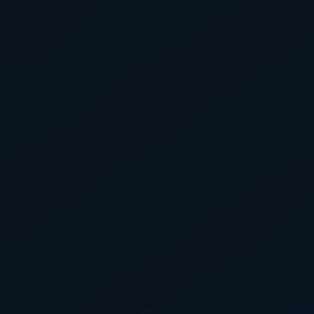
TRX能量租赁
回复
2025-11-30 10:28:40
TRX能量租赁 - 0.8TRX=13万能量 直接节省80%！无视对方
有没有U或者是否交易所- 复制地址
【TAZdAh5LU55aUPPZkgF4rupQwg6inQ5J5X】转 0.8 TRX
即可0手续费转账！TG机器人频道：
@xingtahttps://www.23123.top/
2K影视
回复
2025-12-10 11:23:05
强，我和我的小伙伴们都惊呆了！https://www.2kdy.com
TRX能量租赁
回复
2025-12-11 21:20:21
TRX能量租赁 - 0.8TRX=13万能量 直接节省80%！无视对方
有没有U或者是否交易所- 复制地址
【TAZdAh5LU55aUPPZkgF4rupQwg6inQ5J5X】转 0.8 TRX