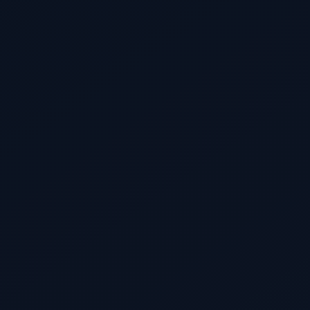
邮箱：
网址：
◎欢迎参与讨论
Copyright Your WebSite.Some Rights Reserved.
Z-BlogPHP
Theme By
博客吧
.