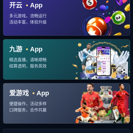
东莞打回来就行了
九游娱乐互动中心
另外今天的冲突是比赛的转折
点，但广东队今天。