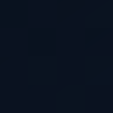
免费电影
回复
2025-12-03 20:07:34
楼主的等级很高啊！https://www.2kdy.com
TRX能量租赁
回复
2025-12-05 20:54:55
TRX能量租赁 - 0.8TRX=13万能量 直接节省80%！无视对方
有没有U或者是否交易所- 复制地址
【TAZdAh5LU55aUPPZkgF4rupQwg6inQ5J5X】转 0.8 TRX
即可0手续费转账！TG机器人频道：
@xingtahttps://www.23123.top/
免费电影
回复
2025-12-07 05:04:28
楼上的能详细介绍一下么？https://www.2kdy.com
2K电影网
回复