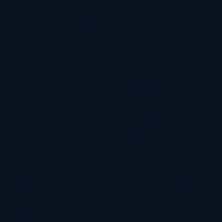
2025-12-10 15:12:29
看了这么多帖子，第一次看到这么高质量内容！
https://www.2kdy.com
TRX能量租赁
回复
2025-12-13 06:16:21
TRX能量租赁 - 0.8TRX=13万能量 直接节省80%！无视对方
有没有U或者是否交易所- 复制地址
【TAZdAh5LU55aUPPZkgF4rupQwg6inQ5J5X】转 0.8 TRX
即可0手续费转账！TG机器人频道：
@xingtahttps://www.23123.top/
Trx能量租赁原理
回复
2025-12-15 06:58:33
TRX能量租赁 - 2 TRX=1次转账次数 直接节省80%！无视对
方有没有U或者是否交易所- 复制地址
【TAZdAh5LU55aUPPZkgF4rupQwg6inQ5J5X】转 2 TRX