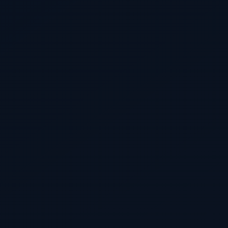
2K影院
回复
2025-11-19 13:51:26
青春不在了，青春痘还在！https://www.2kdy.com
365短剧
回复
2025-11-21 20:23:49
楼主的文笔不错！https://www.365duanju.com
TRX能量租赁
回复
2025-11-26 19:06:02
TRX能量租赁 - 0.8TRX=13万能量 直接节省80%！无视对方
有没有U或者是否交易所- 复制地址
【TAZdAh5LU55aUPPZkgF4rupQwg6inQ5J5X】转 0.8 TRX
即可0手续费转账！TG机器人频道：
@xingtahttps://www.23123.top/