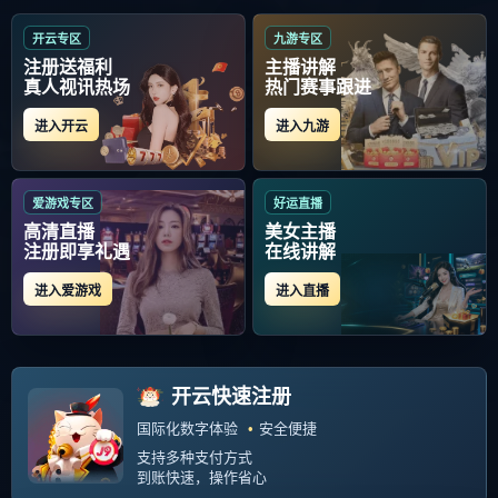
首页
>
足球赛事
>
欧冠
九游娱乐互动中心-清晨CBA季后赛传出新动向，休