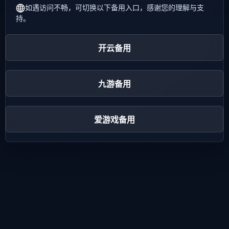
8、15支CBA球队已落位，但季后赛首轮对阵仅确定1场，最大
悬念待 曾在NBA休斯敦火箭效力的
jiuyou
大外援莫泰尤纳斯与周琦
组成内线双塔。
标签：
清晨CBA季后赛传出新动向
,
休斯敦火箭刷新队史纪录
,
管理层表态
——话题不断
,
细节决定成败
<<上一篇
下一篇>>
九游娱乐APP入口-里程碑夜！尼
jiuyou-关于布鲁克林篮网清晨状