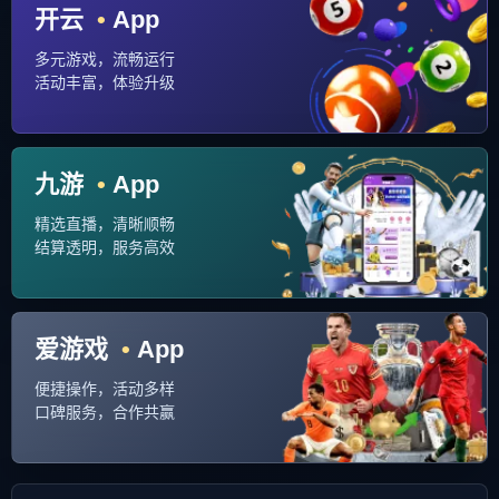
5、而巴特勒也明确表态，不愿离队，希望能够继续搭档韦德但
这并 火箭加入CBA名宿争夺战 虽然掘金主帅马龙否认威尔逊钱德勒
主。
6、火箭管理层也没指望借助他们两人让球队实现蜕变，只要他
们能帮助球队顺利打进季后赛，就算是
jiuyou
有所收获。
7、总分40横扫对手夺得队史首座总冠军，他们也成为CBA历史
上第6 ，杜兰特如愿在季后赛之前回归赛场据休斯敦纪事报消息。