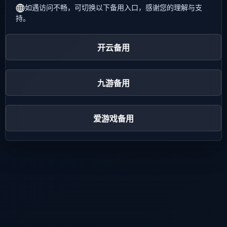
建设，进一步增强四个意识和四个自信，在协会内部营造一个风清气
正的良好环境，充分发挥好基层党组织的先锋模范作用。”
“我们的工作还要按照总书记的要求，坚持‘以人民为中心’。
篮球有着广泛的群众基础，未来我们将在‘抓重点、补短板、强弱
项’方面进一步努力，凝聚全社会的力量，拓宽人才培养渠道，夯实
人才成长根基，推动开展小篮球、三人篮球、大众篮球，做好青训体
系完善以及教育系统的融合、国家队建设、女篮扶持、世界杯筹备等
各项工作，最大限度满足人民群众对美好生活的需要。”
白喜林告诉记者，中国篮协将会把挖掘、传承和弘扬优秀篮
球文化放在重要位置，通过建设中国篮球名人堂等多种形式，讲好中
国故事，展示中国风采，为全社会提供强大的文化向心力和精神凝聚
力。“篮球运动具有非常多元化的社会功能和综合价值，在中国篮协