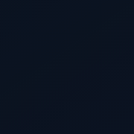
周健成
回复
2025-04-15 23:01:39
Exceeded my expectations in quality and performance.
Highly recommend! Exceeded my expectations in quality
and performance. Highly recommend!
我要评论
称呼：
邮箱：
网址：