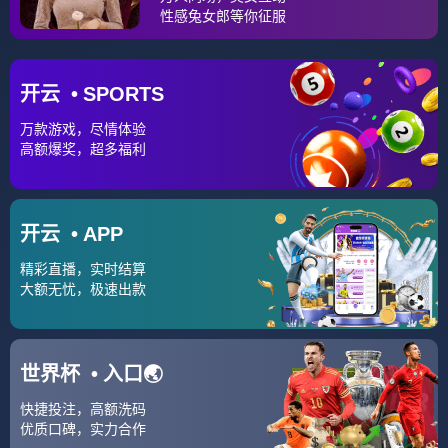
标签：
转折点山东男篮伤情更新
,
意甲赛后攻防权衡
,
纪律约束更严格