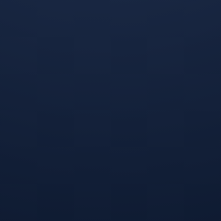
jiuyou-巴黎圣日耳曼带队取胜！，塔图姆重要时刻重要助攻比赛高潮迭起的简单介绍
2025-09-14 17:01:37
jiuyou-包含塔图姆重返赛场，刷新纪录首场状态出色，掘金观众沸腾！引发球迷热议的词条
2025-09-12 02:02:16
用户评论
汪健翔
回复
2024-12-22 14:56:53
已经多次购买了，一如既往的好，值得信赖的商家。 性价比
很高，用了一段时间没有任何问题，点赞！
我要评论
称呼：
邮箱：
网址：